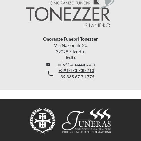
Onoranze Funebri Tonezzer
Via Nazionale 20
39028 Silandro
Italia
info@tonezzer.com

+39 0473 730 210

+39 335 67 74 775