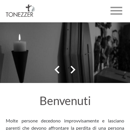

CHI SIAMO
INUMAZIONI
NECROLOGI


CONTATTO
Benvenuti
Molte persone decedono improvvisamente e lasciano
parenti che devono affrontare la perdita di una persona