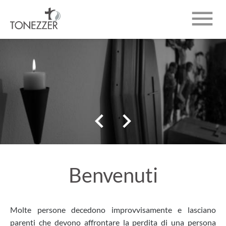

CHI SIAMO
INUMAZIONI
NECROLOGI


CONTATTO
Benvenuti
Molte persone decedono improvvisamente e lasciano
parenti che devono affrontare la perdita di una persona