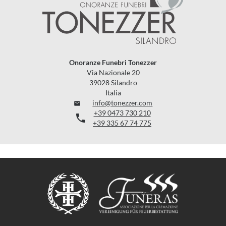
Onoranze Funebri Tonezzer
Via Nazionale 20
39028 Silandro
Italia
info@tonezzer.com

+39 0473 730 210

+39 335 67 74 775