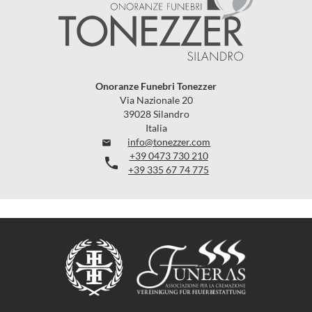
Onoranze Funebri Tonezzer
Via Nazionale 20
39028 Silandro
Italia
info@tonezzer.com

+39 0473 730 210

+39 335 67 74 775