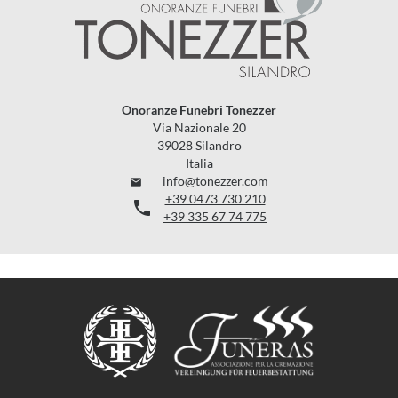
Onoranze Funebri Tonezzer
Via Nazionale 20
39028 Silandro
Italia
info@tonezzer.com

+39 0473 730 210

+39 335 67 74 775