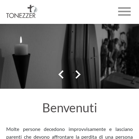

CHI SIAMO
INUMAZIONI
NECROLOGI


CONTATTO
Benvenuti
Molte persone decedono improvvisamente e lasciano
parenti che devono affrontare la perdita di una persona