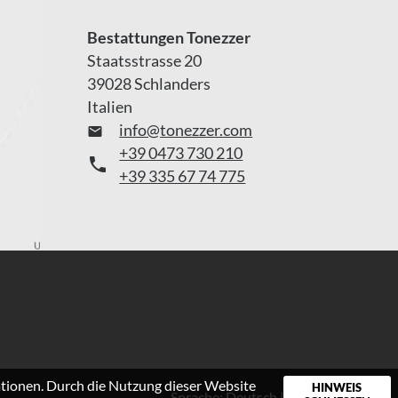
Bestattungen Tonezzer
Staatsstrasse 20
39028 Schlanders
Italien
info@tonezzer.com

+39 0473 730 210

+39 335 67 74 775
ationen. Durch die Nutzung dieser Website
HINWEIS
Sprache:
Deutsch
|
Italiano