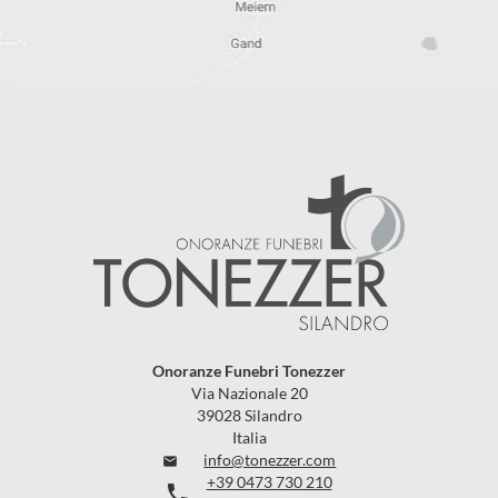
Onoranze Funebri Tonezzer
Via Nazionale 20
39028 Silandro
Italia
info@tonezzer.com

+39 0473 730 210
