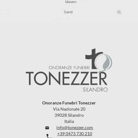
Onoranze Funebri Tonezzer
Via Nazionale 20
39028 Silandro
Italia
info@tonezzer.com

+39 0473 730 210
