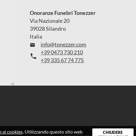
Onoranze Funebri Tonezzer
Via Nazionale 20
39028 Silandro
Italia
info@tonezzer.com

+39 0473 730 210

+39 335 67 74 775
e ai cookies
. Utilizzando questo sito web
CHIUDERE
Lingua:
Deutsch
|
Italiano