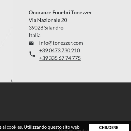
Onoranze Funebri Tonezzer
Via Nazionale 20
39028 Silandro
Italia
info@tonezzer.com

+39 0473 730 210

+39 335 67 74 775
e ai cookies
. Utilizzando questo sito web
CHIUDERE
Lingua:
Deutsch
|
Italiano