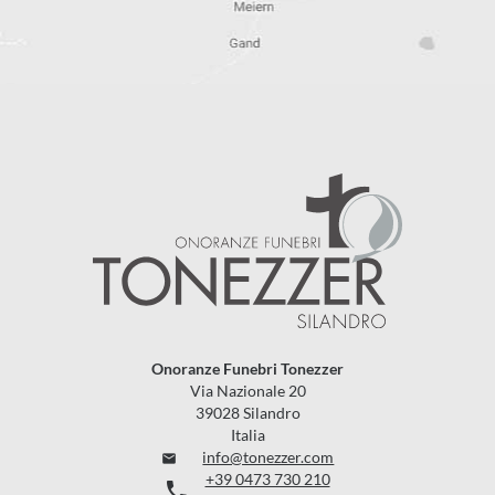
Onoranze Funebri Tonezzer
Via Nazionale 20
39028 Silandro
Italia
info@tonezzer.com

+39 0473 730 210
