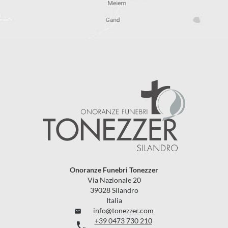
Onoranze Funebri Tonezzer
Via Nazionale 20
39028 Silandro
Italia
info@tonezzer.com

+39 0473 730 210
